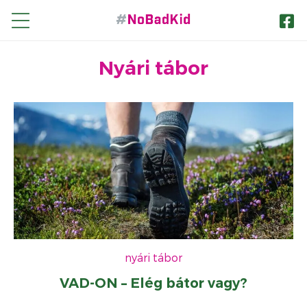
Nyári tábor
nü
yitása
nü
yitása
nyári tábor
VAD-ON – Elég bátor vagy?