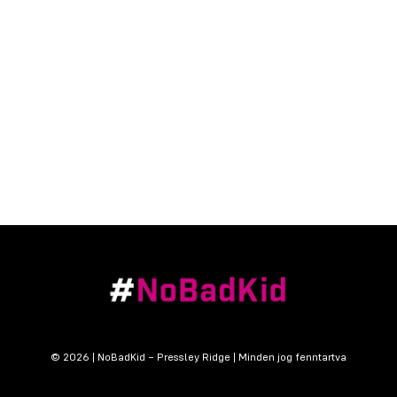
© 2026 | NoBadKid – Pressley Ridge | Minden jog fenntartva