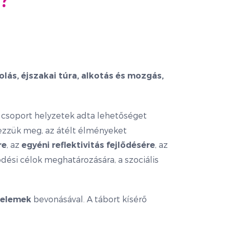
?
lás, éjszakai túra, alkotás és mozgás,
 a csoport helyzetek adta lehetőséget
ezzük meg, az átélt élményeket
, az
, az
re
egyéni reflektivitás fejlődésére
ődési célok meghatározására, a szociális
bevonásával. A tábort kísérő
 elemek