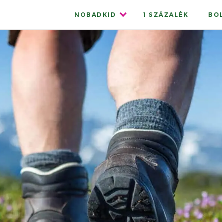
Menü
NOBADKID
1 SZÁZALÉK
BO
lenyitása