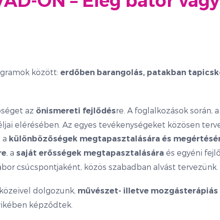
VAD-ON – Elég bátor vagy
ogramok között:
erdőben barangolás, patakban tapicsko
őséget az
re. A foglalkozások során,
önismereti fejlődés
éljai elérésében. Az egyes tevékenységeket közösen terv
d a
különbözőségek megtapasztalására és megértésé
, a
és egyéni fejl
re
saját erősségek megtapasztalására
tábor csúcspontjaként, közös szabadban alvást tervezünk.
közeivel dolgozunk,
művészet- illetve mozgásterápiás
ikében képződtek.