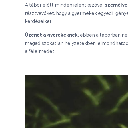
A tábor előtt minden jelentkezővel
személyes
résztvevőket, hogy a gyermekek egyedi igényei
kérdéseiket.
ebben a táborban nem
Üzenet a gyerekeknek:
magad szokatlan helyzetekben, elmondhatod a
a félelmedet.