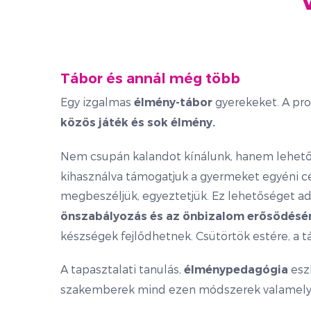
Tábor és annál még több
Egy izgalmas
gyerekeket. A pr
élmény-tábor
közös játék és sok élmény.
Nem csupán kalandot kínálunk, hanem lehet
kihasználva támogatjuk a gyermeket egyéni c
megbeszéljük, egyeztetjük. Ez lehetőséget a
önszabályozás és az önbizalom erősödésé
készségek fejlődhetnek. Csütörtök estére, a 
A tapasztalati tanulás,
esz
élménypedagógia
szakemberek mind ezen módszerek valamely