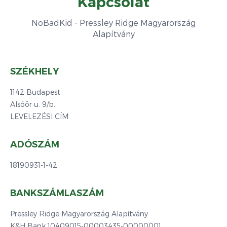
Kapcsolat
NoBadKid - Pressley Ridge Magyarország
Alapítvány
SZÉKHELY
1142 Budapest
Alsóőr u. 9/b.
LEVELEZÉSI CÍM
ADÓSZÁM
18190931-1-42
BANKSZÁMLASZÁM
Pressley Ridge Magyarország Alapítvány
K&H Bank 10409015-00003435-00000001