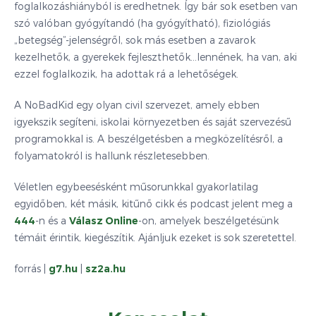
foglalkozáshiányból is eredhetnek. Így bár sok esetben van
szó valóban gyógyítandó (ha gyógyítható), fiziológiás
„betegség”-jelenségről, sok más esetben a zavarok
kezelhetők, a gyerekek fejleszthetők…lennének, ha van, aki
ezzel foglalkozik, ha adottak rá a lehetőségek.
A NoBadKid egy olyan civil szervezet, amely ebben
igyekszik segíteni, iskolai környezetben és saját szervezésű
programokkal is. A beszélgetésben a megközelítésről, a
folyamatokról is hallunk részletesebben.
Véletlen egybeesésként műsorunkkal gyakorlatilag
egyidőben, két másik, kitűnő cikk és podcast jelent meg a
444
-n és a
Válasz Online
-on, amelyek beszélgetésünk
témáit érintik, kiegészítik. Ajánljuk ezeket is sok szeretettel.
forrás |
g7.hu
|
sz2a.hu