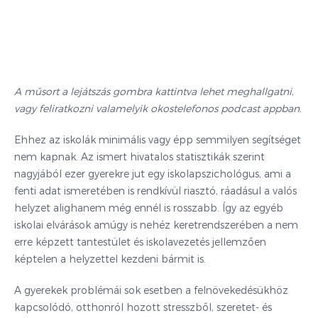
A műsort a lejátszás gombra kattintva lehet meghallgatni
,
vagy feliratkozni valamelyik okostelefonos podcast appban.
Ehhez az iskolák minimális vagy épp semmilyen segítséget
nem kapnak. Az ismert hivatalos statisztikák szerint
nagyjából ezer gyerekre jut egy iskolapszichológus, ami a
fenti adat ismeretében is rendkívül riasztó, ráadásul a valós
helyzet alighanem még ennél is rosszabb. Így az egyéb
iskolai elvárások amúgy is nehéz keretrendszerében a nem
erre képzett tantestület és iskolavezetés jellemzően
képtelen a helyzettel kezdeni bármit is.
A gyerekek problémái sok esetben a felnövekedésükhöz
kapcsolódó, otthonról hozott stresszből, szeretet- és