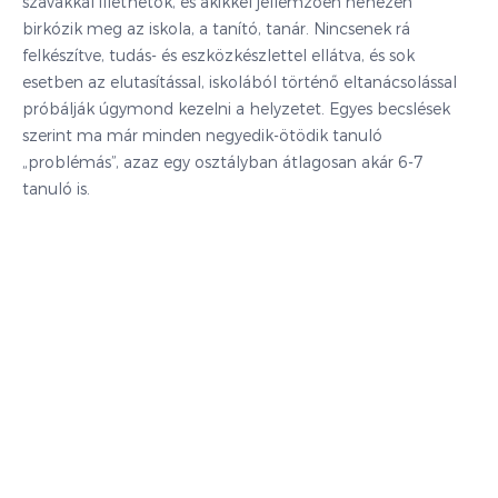
szavakkal illethetők, és akikkel jellemzően nehezen
birkózik meg az iskola, a tanító, tanár. Nincsenek rá
felkészítve, tudás- és eszközkészlettel ellátva, és sok
esetben az elutasítással, iskolából történő eltanácsolással
próbálják úgymond kezelni a helyzetet. Egyes becslések
szerint ma már minden negyedik-ötödik tanuló
„problémás”, azaz egy osztályban átlagosan akár 6-7
tanuló is.