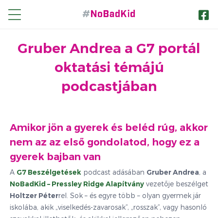
Gruber Andrea a G7 portál
nü
yitása
oktatási témájú
podcastjában
Amikor jön a gyerek és beléd rúg, akkor
nü
nem az az első gondolatod, hogy ez a
yitása
gyerek bajban van
A
G7 Beszélgetések
podcast adásában
Gruber Andrea
, a
NoBadKid – Pressley Ridge Alapítvány
vezetője beszélget
Holtzer Péter
rel. Sok – és egyre több – olyan gyermek jár
iskolába, akik „viselkedés-zavarosak”, „rosszak”, vagy hasonló